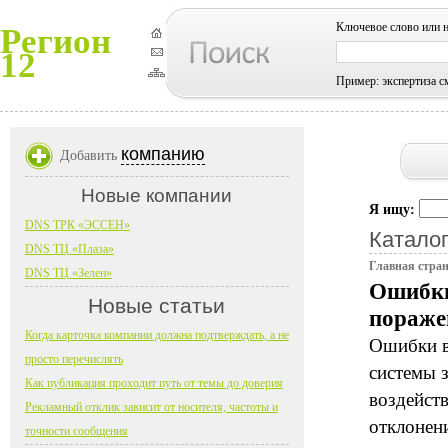
Ключевое слово или 
Регион
12
Пример: экспертиза с
компанию
Добавить
Новые компании
Я ищу:
DNS ТРК «ЭССЕН»
Каталог
DNS ТЦ «Плаза»
Главная стра
DNS ТЦ «Зелен»
Ошибки
Новые статьи
пораже
Когда карточка компании должна подтверждать, а не
Ошибки в
просто перечислять
системы 
Как публикация проходит путь от темы до доверия
воздейст
Рекламный отклик зависит от носителя, частоты и
отклонен
точности сообщения