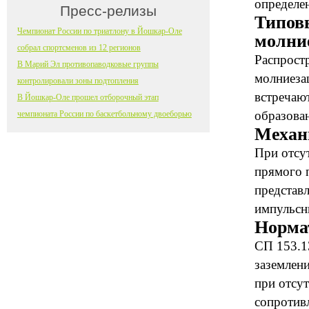
определе
Пресс-релизы
Типов
Чемпионат России по триатлону в Йошкар-Оле
молни
собрал спортсменов из 12 регионов
Распрост
В Марий Эл противопаводковые группы
молниезащ
контролировали зоны подтопления
встречаю
В Йошкар-Оле прошел отборочный этап
образова
чемпионата России по баскетбольному двоеборью
Механ
При отсу
прямого 
представ
импульсн
Норма
СП 153.1
заземлен
при отсу
сопротив