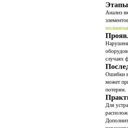
Этапы
Анализ в
элементо
молниеза
Прояв
Нарушени
оборудов
случаях 
Послед
Ошибки в
может пр
потерям.
Практ
Для устра
располож
Дополнит