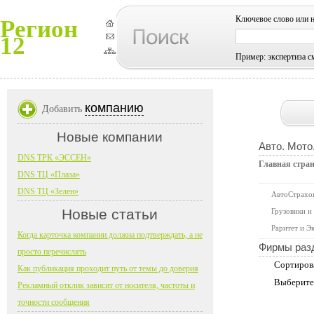
Ключевое слово или 
Регион
12
Пример: экспертиза с
компанию
Добавить
Новые компании
Авто. Мото
DNS ТРК «ЭССЕН»
Главная стра
DNS ТЦ «Плаза»
DNS ТЦ «Зелен»
АвтоСтрахо
Новые статьи
Грузовики и
Раритет и Э
Когда карточка компании должна подтверждать, а не
Фирмы раз
просто перечислять
Сортиров
Как публикация проходит путь от темы до доверия
Выберите
Рекламный отклик зависит от носителя, частоты и
точности сообщения