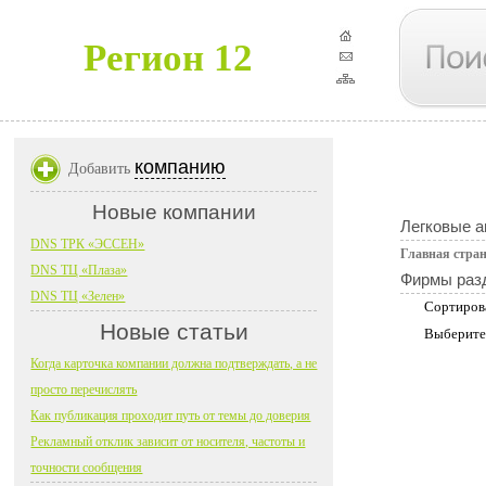
Регион 12
компанию
Добавить
Новые компании
Легковые 
DNS ТРК «ЭССЕН»
Главная стра
DNS ТЦ «Плаза»
Фирмы раз
DNS ТЦ «Зелен»
Сортиров
Новые статьи
Выберите
Когда карточка компании должна подтверждать, а не
просто перечислять
Как публикация проходит путь от темы до доверия
Рекламный отклик зависит от носителя, частоты и
точности сообщения