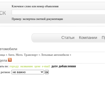
Ключевое слово или номер объявления
Пример: экспертиза сметной документации
Статьи
Компании
П
автомобили
ница
Авто. Мото. Транспорт
Легковые автомобили
дела
дате добавления
ать по:
городу
названию
цене
e-mail
 регион: