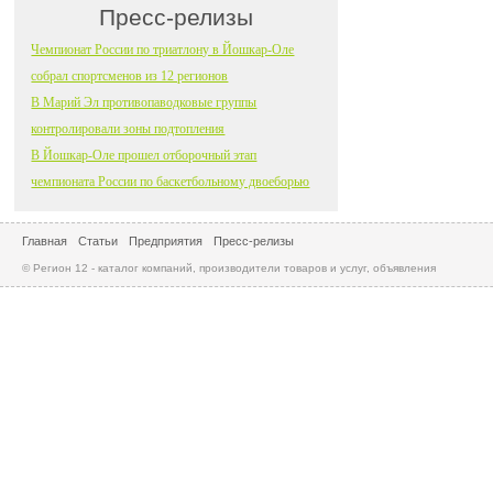
Пресс-релизы
Чемпионат России по триатлону в Йошкар-Оле
собрал спортсменов из 12 регионов
В Марий Эл противопаводковые группы
контролировали зоны подтопления
В Йошкар-Оле прошел отборочный этап
чемпионата России по баскетбольному двоеборью
Главная
Статьи
Предприятия
Пресс-релизы
© Регион 12 - каталог компаний, производители товаров и услуг, объявления