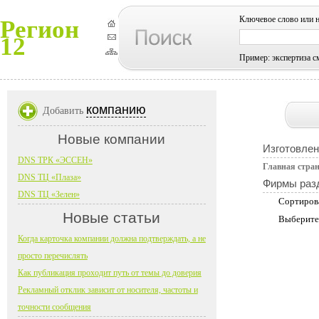
Ключевое слово или 
Регион
12
Пример: экспертиза с
компанию
Добавить
Новые компании
Изготовлен
DNS ТРК «ЭССЕН»
Главная стра
DNS ТЦ «Плаза»
Фирмы раз
DNS ТЦ «Зелен»
Сортиров
Новые статьи
Выберите
Когда карточка компании должна подтверждать, а не
просто перечислять
Как публикация проходит путь от темы до доверия
Рекламный отклик зависит от носителя, частоты и
точности сообщения