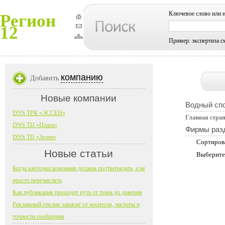
Ключевое слово или 
Регион
12
Пример: экспертиза с
компанию
Добавить
Новые компании
Водный сп
DNS ТРК «ЭССЕН»
Главная стра
DNS ТЦ «Плаза»
Фирмы раз
DNS ТЦ «Зелен»
Сортиров
Новые статьи
Выберите
Когда карточка компании должна подтверждать, а не
просто перечислять
Как публикация проходит путь от темы до доверия
Рекламный отклик зависит от носителя, частоты и
точности сообщения